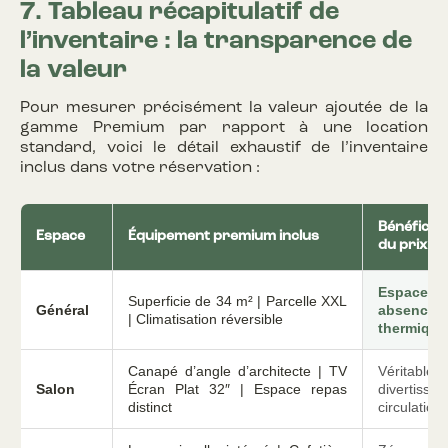
7. Tableau récapitulatif de
l’inventaire : la transparence de
la valeur
Pour mesurer précisément la valeur ajoutée de la
gamme Premium par rapport à une location
standard, voici le détail exhaustif de l’inventaire
inclus dans votre réservation :
Bénéfice c
Espace
Équipement premium inclus
du prix
Espace 
Superficie de 34 m² | Parcelle XXL
Général
absence d
| Climatisation réversible
thermique
Canapé d’angle d’architecte | TV
Véritabl
Salon
Écran Plat 32″ | Espace repas
divertis
distinct
circulation 