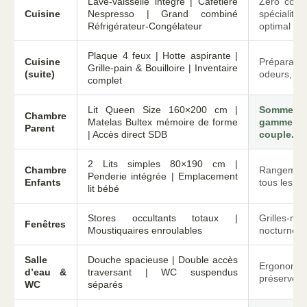
Lave-vaisselle intégré | Cafetière
Zéro corvé
Cuisine
Nespresso | Grand combiné
spécialit
Réfrigérateur-Congélateur
optimal de
Plaque 4 feux | Hotte aspirante |
Cuisine
Préparati
Grille-pain & Bouilloire | Inventaire
(suite)
odeurs, pet
complet
Lit Queen Size 160×200 cm |
Sommeil 
Chambre
Matelas Bultex mémoire de forme
gamme, i
Parent
| Accès direct SDB
couple.
2 Lits simples 80×190 cm |
Chambre
Rangement
Penderie intégrée | Emplacement
Enfants
tous les âg
lit bébé
Stores occultants totaux |
Grilles-mat
Fenêtres
Moustiquaires enroulables
nocturne s
Salle
Douche spacieuse | Double accès
Ergonomi
d’eau &
traversant | WC suspendus
préservée, 
WC
séparés