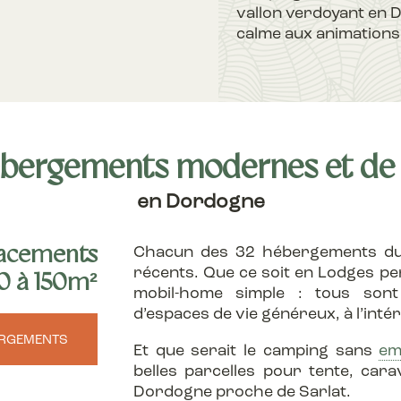
vallon verdoyant en Do
calme aux animations 
bergements modernes et de 
en Dordogne
lacements
Chacun des 32 hébergements du 
récents. Que ce soit en Lodges p
00 à 150m²
mobil-home simple : tous sont
d’espaces de vie généreux, à l’int
ERGEMENTS
Et que serait le camping sans
em
belles parcelles pour tente, ca
Dordogne proche de Sarlat.