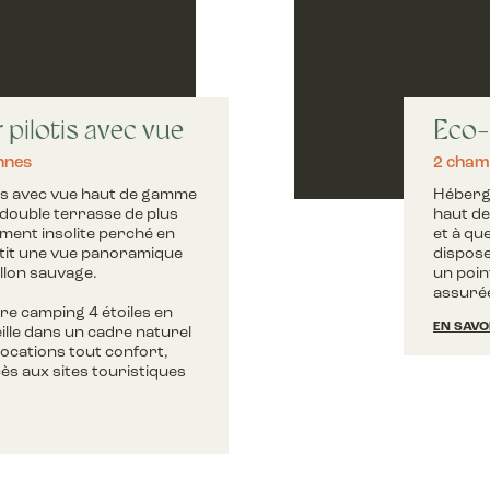
pilotis avec vue
Eco-
nnes
2 cham
tis avec vue haut de gamme
Héberge
 double terrasse de plus
haut de
ent insolite perché en
et à qu
it une vue panoramique
dispose
llon sauvage.
un poin
assuré
re camping 4 étoiles en
EN SAVO
lle dans un cadre naturel
locations tout confort,
cès aux sites touristiques