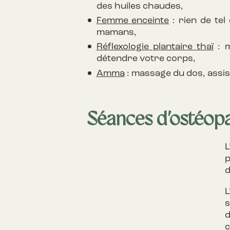
des huiles chaudes,
Femme enceinte
: rien de tel
mamans,
Réflexologie plantaire thaï
: m
détendre votre corps,
Amma
: massage du dos, assis
Séances d’ostéop
L
p
d
L
s
d
c