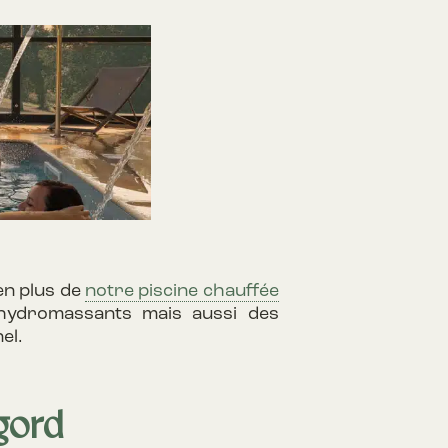
en plus de
notre piscine chauffée
s hydromassants mais aussi des
el.
igord