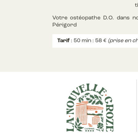
t
Votre ostéopathe D.O. dans n
Périgord
Tarif
: 50 min : 58 €
(prise en c