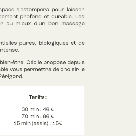
espace s’estompera pour laisser
isement profond et durable. Les
ter au mieux d’un bon massage
ielles pures, biologiques et de
intense.
 bien-être, Cécile propose depuis
le vous permettra de choisir le
 Périgord.
Tarifs :
30 min : 46 €
70 min : 66 €
15 min (assis) : 15€