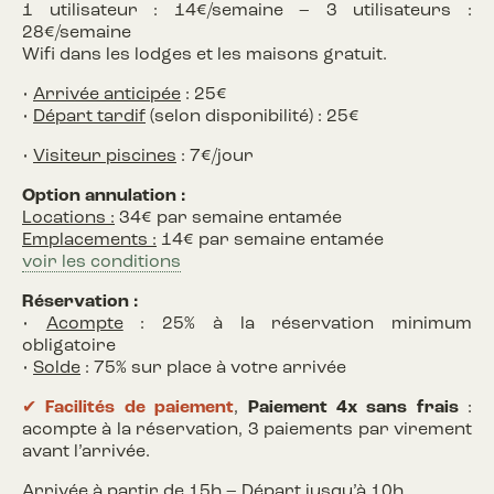
1 utilisateur : 14€/semaine – 3 utilisateurs :
28€/semaine
Wifi dans les lodges et les maisons gratuit.
•
Arrivée anticipée
: 25€
•
Départ tardif
(selon disponibilité) : 25€
•
Visiteur piscines
: 7€/jour
Option annulation :
Locations :
34€ par semaine entamée
Emplacements :
14€ par semaine entamée
voir les conditions
Réservation :
•
Acompte
: 25% à la réservation minimum
obligatoire
•
Solde
: 75% sur place à votre arrivée
✔︎
Facilités de paiement
,
Paiement 4x sans frais
:
acompte à la réservation, 3 paiements par virement
avant l’arrivée.
Arrivée à partir de 15h – Départ jusqu’à 10h.