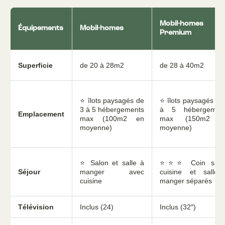
Mobil-homes
Équipements
Mobil-homes
Premium
Superficie
de 20 à 28m2
de 28 à 40m2
⭐ îlots paysagés de
⭐ îlots paysagés de
3 à 5 hébergements
à 5 hébergemen
Emplacement
max (100m2 en
max (150m2 e
moyenne)
moyenne)
⭐ Salon et salle à
⭐⭐⭐ Coin salo
Séjour
manger avec
cuisine et salle
cuisine
manger séparés
Télévision
Inclus (24)
Inclus (32″)